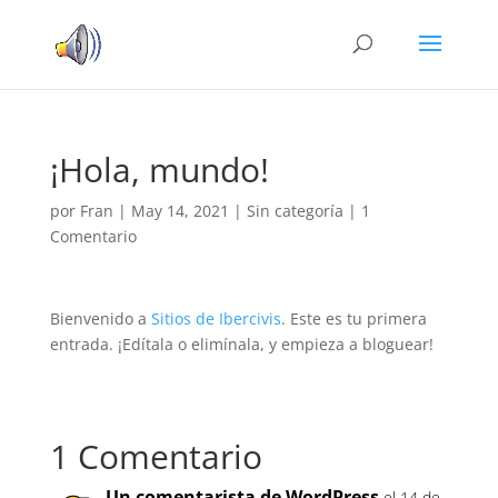
¡Hola, mundo!
por
Fran
|
May 14, 2021
|
Sin categoría
|
1
Comentario
Bienvenido a
Sitios de Ibercivis
. Este es tu primera
entrada. ¡Edítala o elimínala, y empieza a bloguear!
1 Comentario
Un comentarista de WordPress
el 14 de